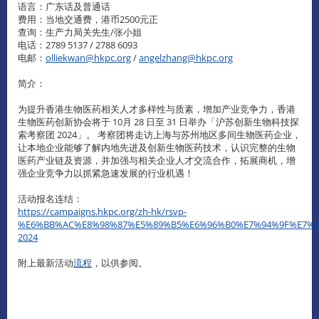
语言：广东话及普通话
费用：当地交通费，港币2500元正
查询：生产力局关先生/张小姐
电话：2789 5137 / 2788 6093
电邮：
olliekwan@hkpc.org
/
angelzhang@hkpc.org
简介：
为提升香港生物医药相关人才多样性与质素，增加产业竞争力，香港
生物医药创新协会将于 10月 28 日至 31 日举办「沪苏创新生物科技探
索考察团 2024」。 考察团将走访上海与苏州地区多间生物医药企业，
让本地企业能够了解内地先进及创新生物医药技术，认识完整的生物
医药产业链及资源，并加强与相关企业人才交流合作，拓展商机，增
强企业竞争力以抓紧急速发展的行业机遇！
活动报名连结：
https://campaigns.hkpc.org/zh-hk/rsvp-
%E6%BB%AC%E8%98%87%E5%89%B5%E6%96%B0%E7%94%9F%E7%8
2024
附上最新活动
流程
，以供参阅。