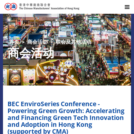
首页
商会活动
联会及其他活动
商会活动
BEC EnviroSeries Conference -
Powering Green Growth: Accelerating
and Financing Green Tech Innovation
and Adoption in Hong Kong
(supported by CMA)