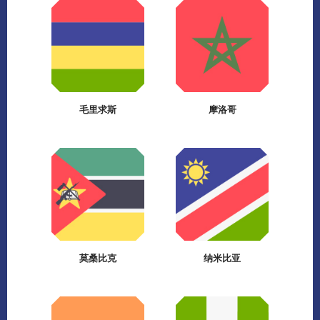
毛里求斯
摩洛哥
莫桑比克
纳米比亚