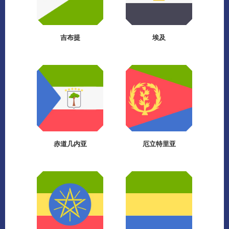
吉布提
埃及
赤道几内亚
厄立特里亚