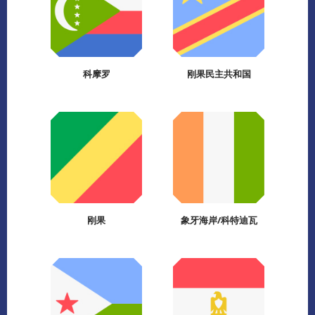
科摩罗
刚果民主共和国
刚果
象牙海岸/科特迪瓦