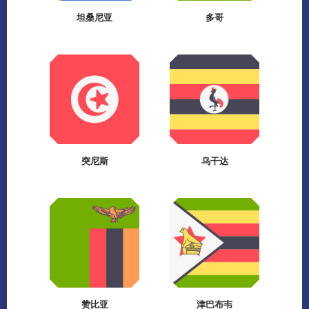
坦桑尼亚
多哥
突尼斯
乌干达
赞比亚
津巴布韦