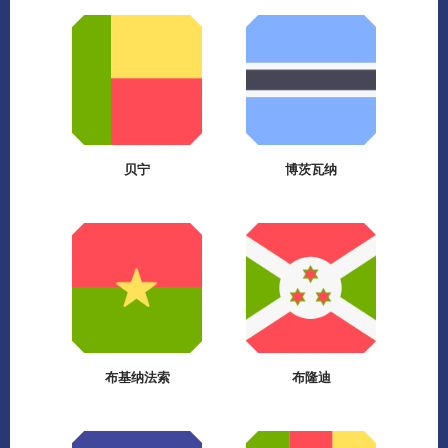
贝宁
博茨瓦纳
布基纳法索
布隆迪