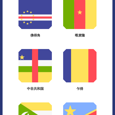
佛得角
喀麦隆
中非共和国
乍得