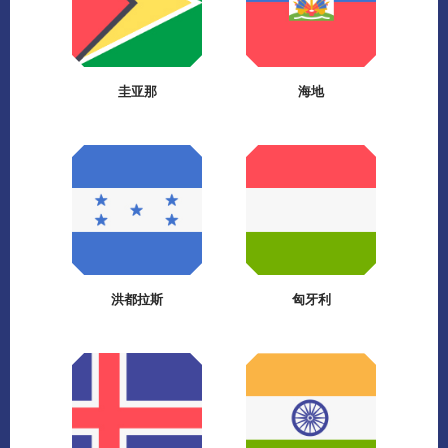
圭亚那
海地
洪都拉斯
匈牙利