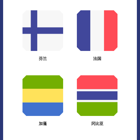
芬兰
法国
加蓬
冈比亚