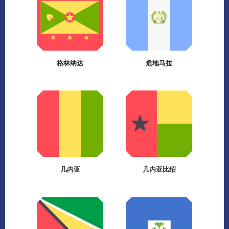
格林纳达
危地马拉
几内亚
几内亚比绍