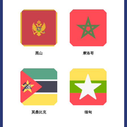
黑山
摩洛哥
莫桑比克
缅甸