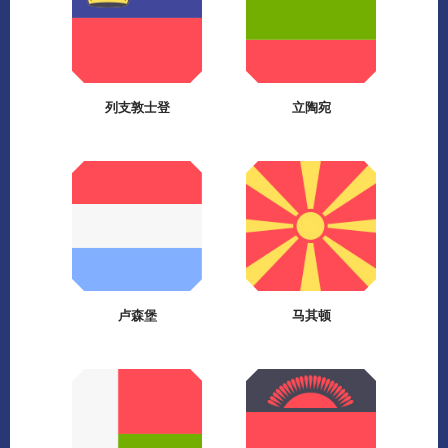
列支敦士登
立陶宛
卢森堡
马其顿