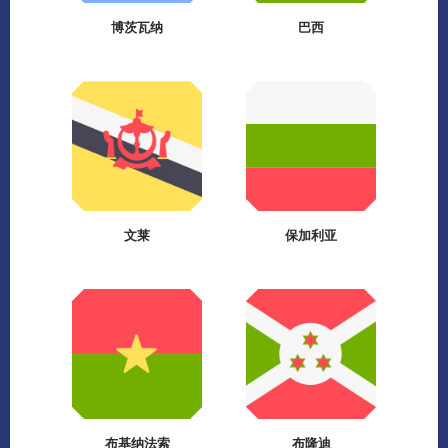
博茨瓦纳
巴西
文莱
保加利亚
布基纳法索
布隆迪