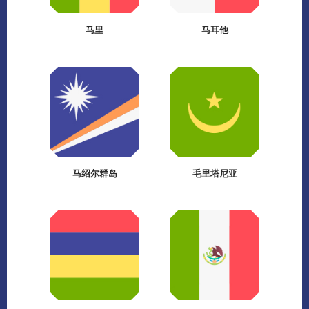
马里
马耳他
马绍尔群岛
毛里塔尼亚