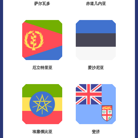
萨尔瓦多
赤道几内亚
厄立特里亚
爱沙尼亚
埃塞俄比亚
斐济