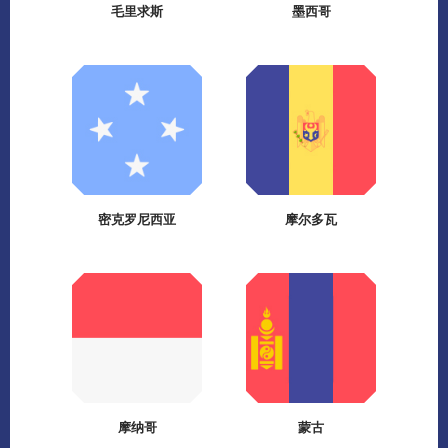
毛里求斯
墨西哥
密克罗尼西亚
摩尔多瓦
摩纳哥
蒙古