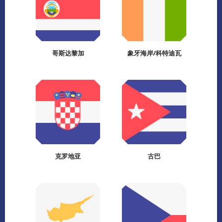
哥斯达黎加
象牙海岸/科特迪瓦
克罗地亚
古巴