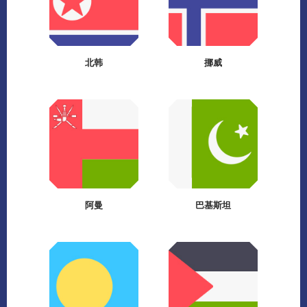
北韩
挪威
阿曼
巴基斯坦