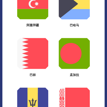
阿塞拜疆
巴哈马
巴林
孟加拉