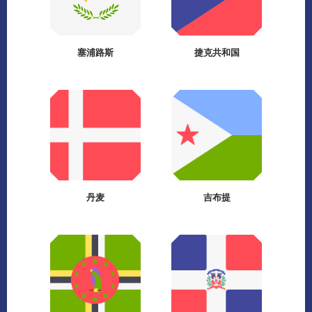
塞浦路斯
捷克共和国
丹麦
吉布提