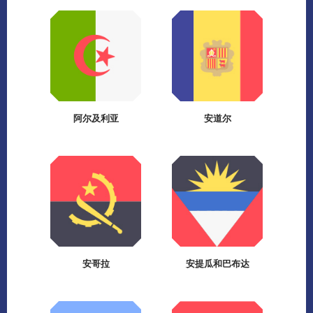
阿尔及利亚
安道尔
安哥拉
安提瓜和巴布达