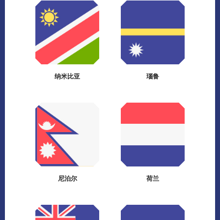
纳米比亚
瑙鲁
尼泊尔
荷兰