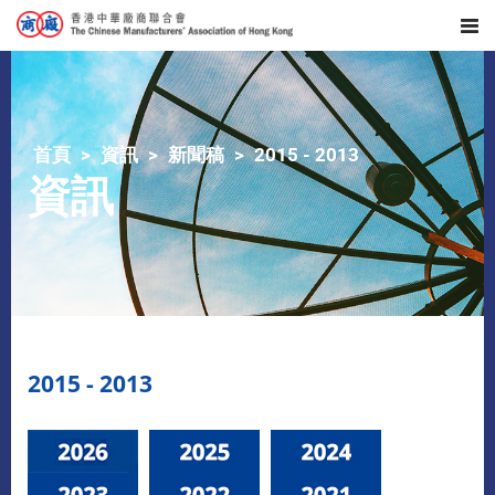
首頁
資訊
新聞稿
2015 - 2013
資訊
2015 - 2013