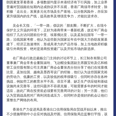
朗因素笼罩着香港，多项数据均显示本港经济有下行风险，加上业界
普遍对贸战能在短期内达成协议并不乐观，香港厂商须寻求转变，除
积极「走出去」发展多元化市场及生产基地，以分散风险外，亦应加
紧升级国内的生产线，提高效率及增强竞争力，才能抗逆求存。
吴会长又指，「一带一路」倡议的「朋友圈」不断扩大，在现今
保护主义升温的环境下，正好为港商带来一番新机遇，故近年厂商会
组织了几次访问团前往中亚、埃塞俄比亚，以及孟加拉国等「一带一
路」沿线国家考察，他认为这些新兴国家近年在中国大力协助发展基
建下，经济正急速增长，形成具潜力的产品市场，加上当地政府积极
吸引外商投资，绝对是港商投资建厂以及开拓市场的新选择。
在厂商会行政总裁杨立门主持的讨论环节上，长江制衣有限公司
董事兼厂商会常务会董陈淑玲、飞达帽业集团副主席颜宝铃及亿和精
密工业控股有限公司主席兼厂商会会董张杰分别分享了他们在埃塞俄
比亚、孟加拉国、越南及墨西哥设厂的经验，他们认为这些国家充裕
的劳动力、低廉的工资，以及较低的税率很吸引，但同时亦存在各种
挑战，例如劳工的教育水平不高、语言不通、缺乏生产供应链和基础
设施尚未完善等，这些问题并不容易克服，可能需要多年的时间才能
适应，故此厂商在投资前必须要有完善周详的计划；另一方面，他们
认为贸易战虽然对厂商利润造成压力，但同时亦是很好的机会让他们
重整生产网络的布局。
香港生产力促进局及香港出口信用保险局自贸战开始以来，推出
不少措施帮助中小企应对挑战及纾困。信用保险局总监黎衍平指，该