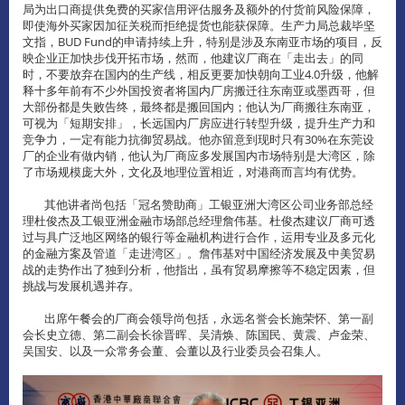
局为出口商提供免费的买家信用评估服务及额外的付货前风险保障，
即使海外买家因加征关税而拒绝提货也能获保障。生产力局总裁毕坚
文指，BUD Fund的申请持续上升，特别是涉及东南亚市场的项目，反
映企业正加快步伐开拓市场，然而，他建议厂商在「走出去」的同
时，不要放弃在国内的生产线，相反更要加快朝向工业4.0升级，他解
释十多年前有不少外国投资者将国内厂房搬迁往东南亚或墨西哥，但
大部份都是失败告终，最终都是搬回国内；他认为厂商搬往东南亚，
可视为「短期安排」，长远国内厂房应进行转型升级，提升生产力和
竞争力，一定有能力抗御贸易战。他亦留意到现时只有30%在东莞设
厂的企业有做内销，他认为厂商应多发展国内市场特别是大湾区，除
了市场规模庞大外，文化及地理位置相近，对港商而言均有优势。
其他讲者尚包括「冠名赞助商」工银亚洲大湾区公司业务部总经
理杜俊杰及工银亚洲金融市场部总经理詹伟基。杜俊杰建议厂商可透
过与具广泛地区网络的银行等金融机构进行合作，运用专业及多元化
的金融方案及管道「走进湾区」。詹伟基对中国经济发展及中美贸易
战的走势作出了独到分析，他指出，虽有贸易摩擦等不稳定因素，但
挑战与发展机遇并存。
出席午餐会的厂商会领导尚包括，永远名誉会长施荣怀、第一副
会长史立德、第二副会长徐晋晖、吴清焕、陈国民、黄震、卢金荣、
吴国安、以及一众常务会董、会董以及行业委员会召集人。