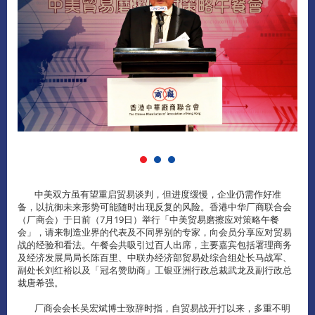
中美双方虽有望重启贸易谈判，但进度缓慢，企业仍需作好准
备，以抗御未来形势可能随时出现反复的风险。香港中华厂商联合会
（厂商会）于日前（7月19日）举行「中美贸易磨擦应对策略午餐
会」，请来制造业界的代表及不同界别的专家，向会员分享应对贸易
战的经验和看法。午餐会共吸引过百人出席，主要嘉宾包括署理商务
及经济发展局局长陈百里、中联办经济部贸易处综合组处长马战军、
副处长刘红裕以及「冠名赞助商」工银亚洲行政总裁武龙及副行政总
裁唐希强。
厂商会会长吴宏斌博士致辞时指，自贸易战开打以来，多重不明