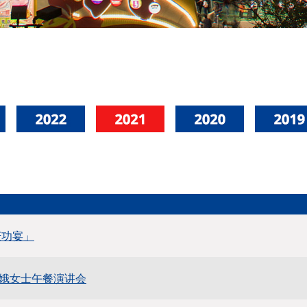
庆功宴」
娥女士午餐演讲会