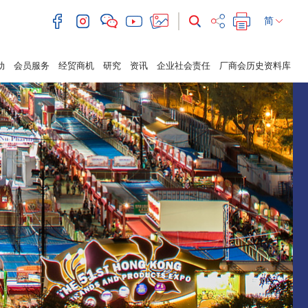
简
动
会员服务
经贸商机
研究
资讯
企业社会责任
厂商会历史资料库