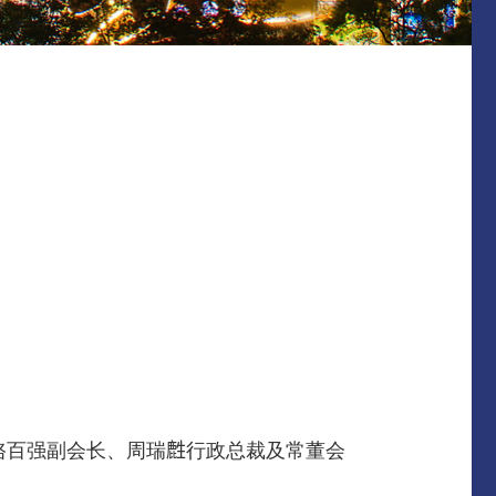
骆百强副会长、周瑞𪊟行政总裁及常董会