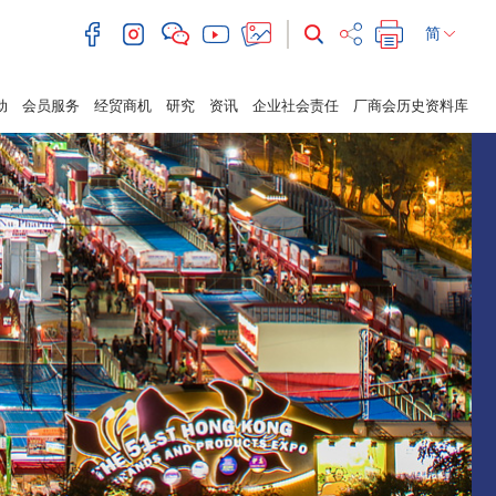
简
动
会员服务
经贸商机
研究
资讯
企业社会责任
厂商会历史资料库