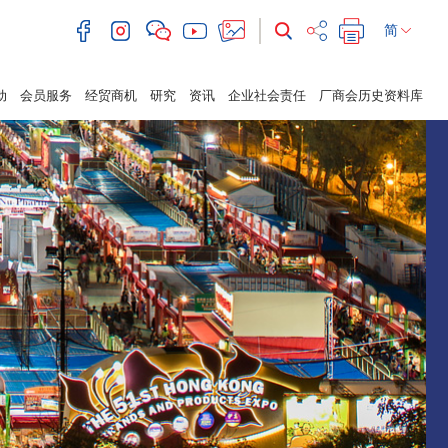
简
动
会员服务
经贸商机
研究
资讯
企业社会责任
厂商会历史资料库