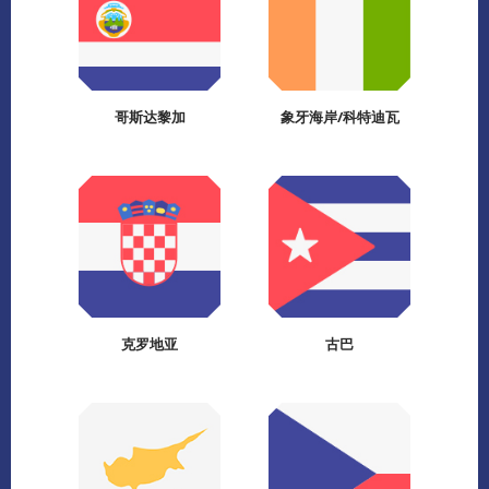
哥斯达黎加
象牙海岸/科特迪瓦
克罗地亚
古巴