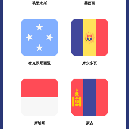
毛里求斯
墨西哥
密克罗尼西亚
摩尔多瓦
摩纳哥
蒙古