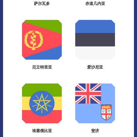
萨尔瓦多
赤道几内亚
厄立特里亚
爱沙尼亚
埃塞俄比亚
斐济