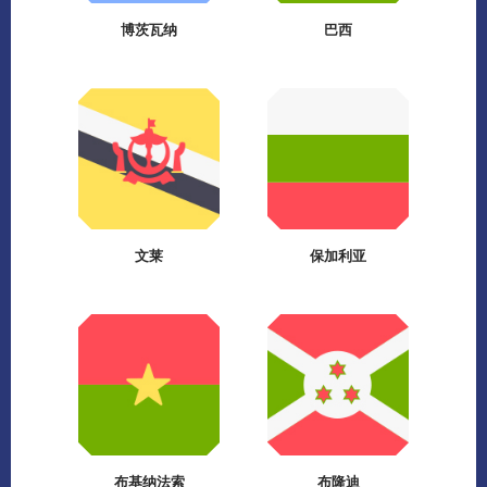
博茨瓦纳
巴西
文莱
保加利亚
布基纳法索
布隆迪