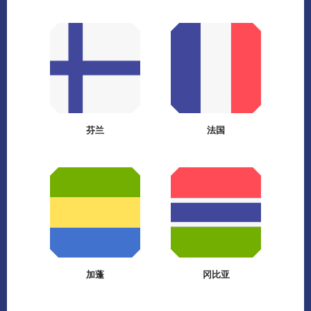
芬兰
法国
加蓬
冈比亚