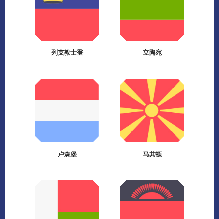
列支敦士登
立陶宛
卢森堡
马其顿