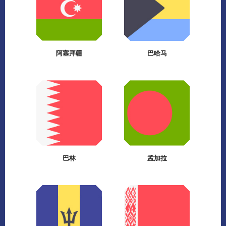
阿塞拜疆
巴哈马
巴林
孟加拉