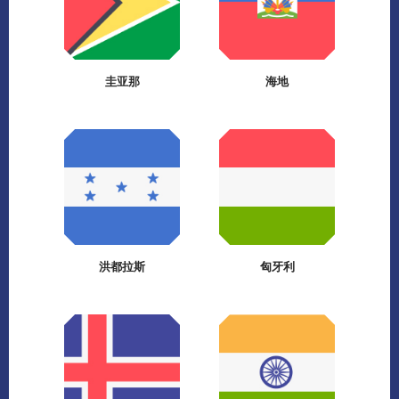
圭亚那
海地
洪都拉斯
匈牙利