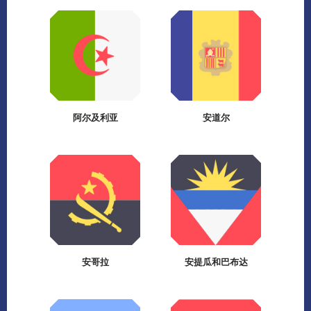
阿尔及利亚
安道尔
安哥拉
安提瓜和巴布达