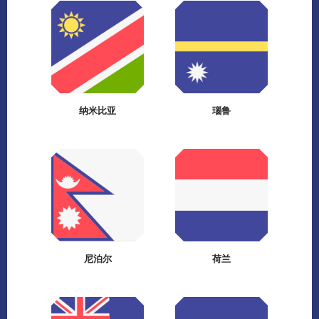
纳米比亚
瑙鲁
尼泊尔
荷兰