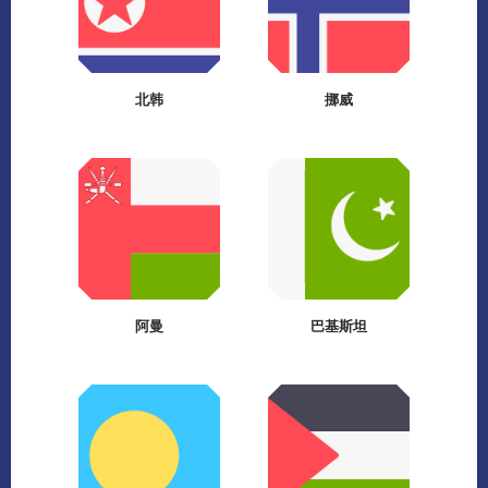
北韩
挪威
阿曼
巴基斯坦