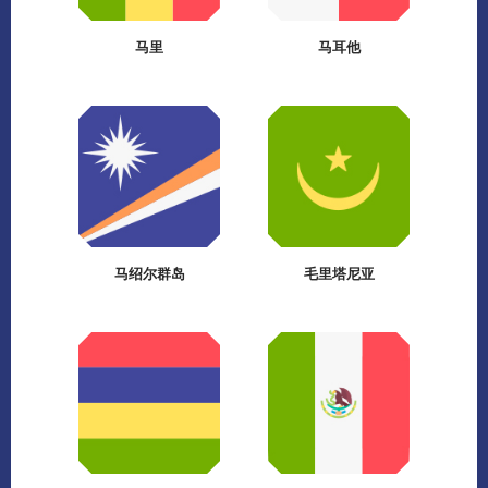
马里
马耳他
马绍尔群岛
毛里塔尼亚