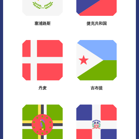
塞浦路斯
捷克共和国
丹麦
吉布提