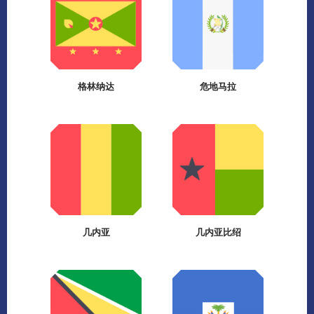
格林纳达
危地马拉
几内亚
几内亚比绍