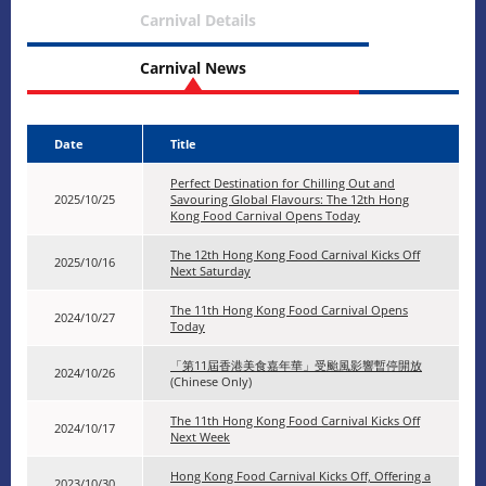
Carnival Details
Carnival News
Date
Title
Perfect Destination for Chilling Out and
2025/10/25
Savouring Global Flavours: The 12th Hong
Kong Food Carnival Opens Today
The 12th Hong Kong Food Carnival Kicks Off
2025/10/16
Next Saturday
The 11th Hong Kong Food Carnival Opens
2024/10/27
Today
「第11屆香港美食嘉年華」受颱風影響暫停開放
2024/10/26
(Chinese Only)
The 11th Hong Kong Food Carnival Kicks Off
2024/10/17
Next Week
Hong Kong Food Carnival Kicks Off, Offering a
2023/10/30