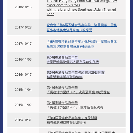
The 7th Hong Kong Food Carnival brings new
experience to visitors
2018/10/15
with the brand new Southeast Asian Themed
Zone
廠商會「第6屆香港食品嘉年華」隆重揭幕 雲集
2017/10/28
更多各地美食滿足味蕾頂級享受
「第6屆香港食品嘉年華」強勢回歸 歷屆美食之
2017/10/17
最雲集50檔熟食攤位及9輛美食車
第5屆香港食品嘉年華
2016/11/03
大量壓軸購物優惠入場市民勿失良機
第5屆香港食品嘉年華將於10月29日開鑼
2016/10/17
精彩活動洋溢萬聖節氣氛
第4屆香港食品嘉年華
2015/11/04
「長者活力樂繽Fun」決賽冠軍獲3萬元獎金
第4屆香港食品嘉年華
2015/11/02
「長者活力樂繽Fun」3支隊伍晉級決賽
「第4屆香港食品嘉年華」今天開鑼
2015/10/31
精彩優惠和娛樂節目浪接浪
「第4屆香港食品嘉年華」將於10月31日開鑼 大