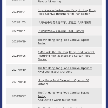
Flavourful Journey
Experience a Gastronomic Delight: Hong Kong
2023/10/24
Food Carnival Returns for its 10th Edition
2022/11/03
「第9屆香港美食嘉年華」順延至11月9日閉幕
2022/10/31
「第9屆香港美食嘉年華」颱風下的安排
The 9th Hong Kong Food Carnival Opens
2022/10/29
Today
CMA Hosts the 9th Hong Kong Food Carnival
2022/10/26
Featuring new Japanese and Korean Food
Market
The 8th Hong Kong Food Carnival Opens at
2021/10/30
Kwai Chung Sports Ground
Hong Kong Food Carnival to Open on 30
2021/10/20
October
The 7th Hong Kong Food Carnival Begins
2018/10/27
Today
A salute to a world fair of food